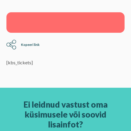
Kopeeri link
[kbs_tickets]
Ei leidnud vastust oma
küsimusele või soovid
lisainfot?