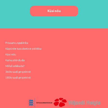
Küsi nõu
Privaatsuspoliitika
Küpsiste kasutamise poliitika
Küsi nõu
Kuhu pöörduda
Millal sekkuda?
360 kraadi projektist
180 kraadi projektist