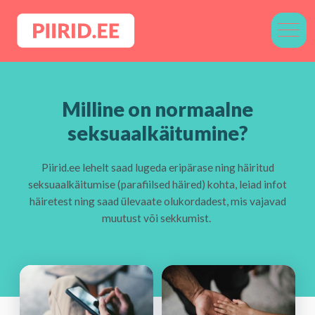
Milline on normaalne
seksuaalkäitumine?
Piirid.ee lehelt
saad lugeda eripärase ning häiritud
seksuaalkäitumise (parafiilsed häired) kohta, leiad infot
häiretest ning saad ülevaate olukordadest, mis vajavad
muutust või sekkumist.