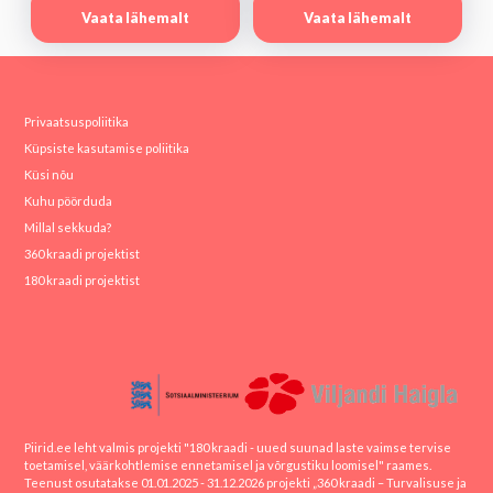
Vaata lähemalt
Vaata lähemalt
Privaatsuspoliitika
Küpsiste kasutamise poliitika
Küsi nõu
Kuhu pöörduda
Millal sekkuda?
360 kraadi projektist
180 kraadi projektist
Piirid.ee leht valmis projekti "180 kraadi - uued suunad laste vaimse tervise
toetamisel, väärkohtlemise ennetamisel ja võrgustiku loomisel" raames.
Teenust osutatakse 01.01.2025 - 31.12.2026 projekti „360 kraadi – Turvalisuse ja