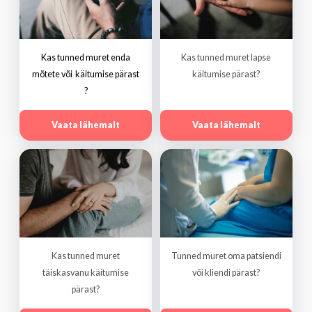
Kas tunned muret enda
Kas tunned muret lapse
mõtete või käitumise pärast
käitumise pärast?
?
Vaata lähemalt
Vaata lähemalt
Kas tunned muret
Tunned muret oma patsiendi
täiskasvanu käitumise
või kliendi pärast?
pärast?